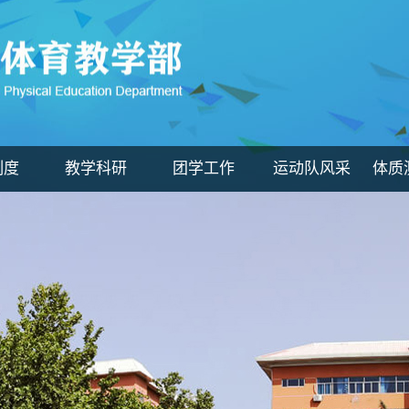
制度
教学科研
团学工作
运动队风采
体质