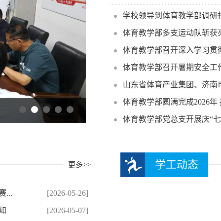
学校领导到体育教学部调研
体育教学部多支运动队斩获
体育教学部召开深入学习贯彻
体育教学部召开暑期安全工
山东省体育产业集团、济南
体育教学部圆满完成2026年
体育教学部多支运动队斩获亮眼成
体育教学部党总支开展庆“七
1
学工动态
更多>>
..
[2026-05-26]
知
[2026-05-07]